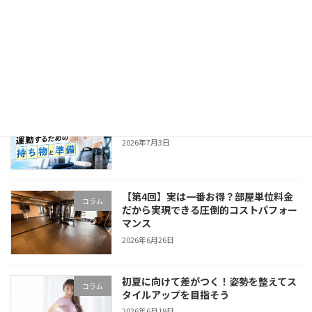
気温が上がる季節に注意！運動中の疲れ
コラム
をためないコツとは
2026年7月10日
汗をかく季節の前に確認！ジムで快適に
コラム
運動するための持ち物と準備
2026年7月3日
【第4回】実は一番お得？部屋単位料金
コラム
だから実現できる圧倒的コストパフォー
マンス
2026年6月26日
初夏に向けて差がつく！姿勢を整えてス
コラム
タイルアップを目指そう
2026年6月19日