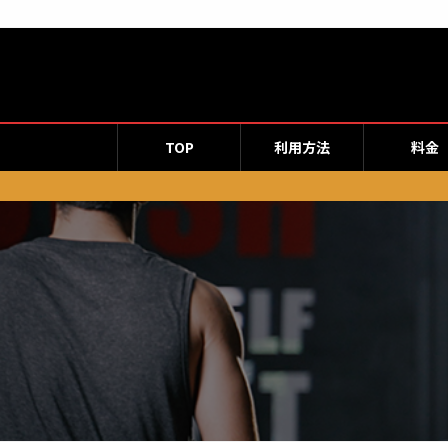
コ
ナ
ン
ビ
テ
ゲ
ン
ー
ツ
シ
へ
ョ
TOP
利用方法
料金
ス
ン
キ
に
ッ
移
プ
動