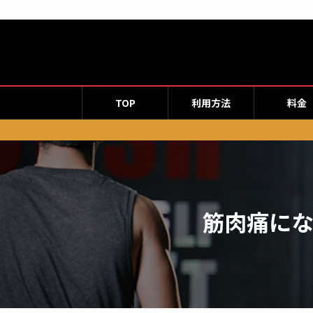
コ
ナ
ン
ビ
テ
ゲ
ン
ー
ツ
シ
へ
ョ
TOP
利用方法
料金
ス
ン
キ
に
ッ
移
プ
動
筋肉痛に