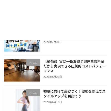
気温が上がる季節に注意！運動中の疲れ
コラム
をためないコツとは
2026年7月10日
汗をかく季節の前に確認！ジムで快適に
コラム
運動するための持ち物と準備
2026年7月3日
【第4回】実は一番お得？部屋単位料金
コラム
だから実現できる圧倒的コストパフォー
マンス
2026年6月26日
初夏に向けて差がつく！姿勢を整えてス
コラム
タイルアップを目指そう
2026年6月19日