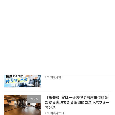
猛暑でも運動を続ける！夏のジム活用術
コラム
と熱中症対策
2026年7月17日
気温が上がる季節に注意！運動中の疲れ
コラム
をためないコツとは
2026年7月10日
汗をかく季節の前に確認！ジムで快適に
コラム
運動するための持ち物と準備
2026年7月3日
【第4回】実は一番お得？部屋単位料金
コラム
だから実現できる圧倒的コストパフォー
マンス
2026年6月26日