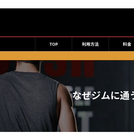
コ
ナ
ン
ビ
テ
ゲ
ン
ー
ツ
シ
へ
ョ
TOP
利用方法
料金
ス
ン
キ
に
ッ
移
プ
動
なぜジムに通