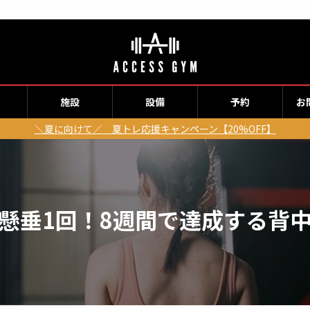
施設
設備
予約
お
＼夏に向けて／ 夏トレ応援キャンペーン【20%OFF】
懸垂1回！8週間で達成する背