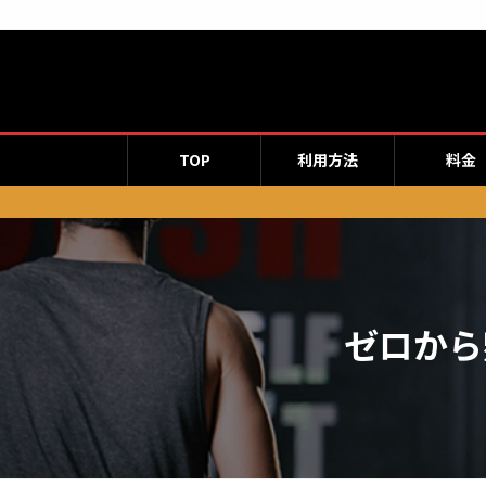
コ
ナ
ン
ビ
テ
ゲ
ン
ー
ツ
シ
へ
ョ
TOP
利用方法
料金
ス
ン
キ
に
ッ
移
プ
動
ゼロから