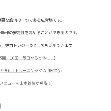
重要な筋肉の一つである広背筋です。
や動作の安定性を高めることができるのです。
め、握力トレの一つとしても活用できます。
、10回…毎日やると体に ...
)
化 | トレーニングジム RECON)
メニューを山本義徳が解説！
)
由